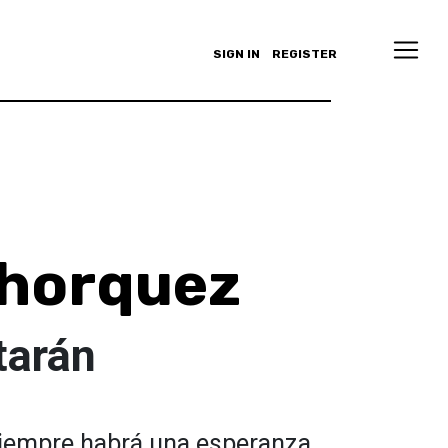
SIGN IN
REGISTER
ohorquez
tarán
siempre habrá una esperanza