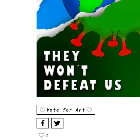
Vote for Art
0