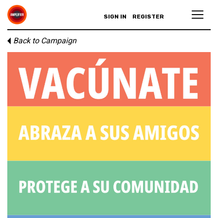
SIGN IN
REGISTER
Back to Campaign