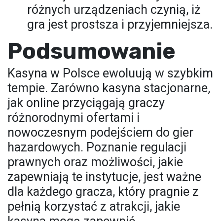
różnych urządzeniach czynią, iż
gra jest prostsza i przyjemniejsza.
Podsumowanie
Kasyna w Polsce ewoluują w szybkim
tempie. Zarówno kasyna stacjonarne,
jak online przyciągają graczy
różnorodnymi ofertami i
nowoczesnym podejściem do gier
hazardowych. Poznanie regulacji
prawnych oraz możliwości, jakie
zapewniają te instytucje, jest ważne
dla każdego gracza, który pragnie z
pełnią korzystać z atrakcji, jakie