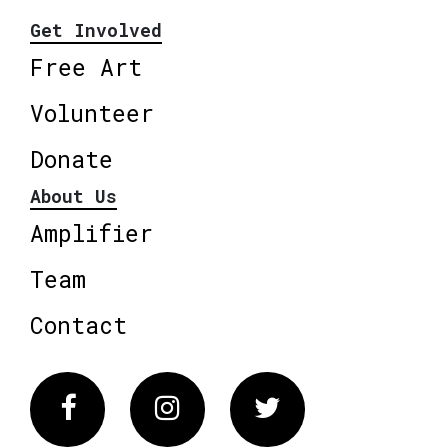
Get Involved
Free Art
Volunteer
Donate
About Us
Amplifier
Team
Contact
Facebook
Instagram
Twitter