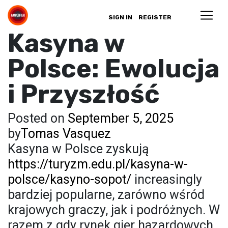
SIGN IN
REGISTER
Kasyna w
Polsce: Ewolucja
i Przyszłość
Posted on
September 5, 2025
by
Tomas Vasquez
Kasyna w Polsce zyskują
https://turyzm.edu.pl/kasyna-w-
polsce/kasyno-sopot/
increasingly
bardziej popularne, zarówno wśród
krajowych graczy, jak i podróżnych. W
razem z gdy rynek gier hazardowych