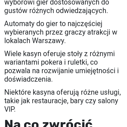
wyborowi gier dostosowanych do
gustów różnych odwiedzających.
Automaty do gier to najczęściej
wybieranych przez graczy atrakcji w
lokalach Warszawy.
Wiele kasyn oferuje stoły z różnymi
wariantami pokera i ruletki, co
pozwala na rozwijanie umiejętności i
doświadczenia.
Niektóre kasyna oferują różne usługi,
takie jak restauracje, bary czy salony
VIP.
Na co zwrócić