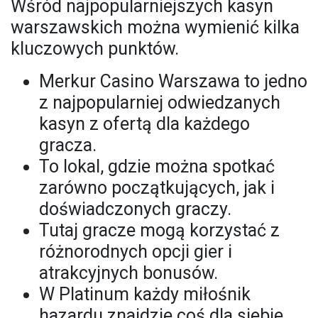
Wśród najpopularniejszych kasyn
warszawskich można wymienić kilka
kluczowych punktów.
Merkur Casino Warszawa to jedno
z najpopularniej odwiedzanych
kasyn z ofertą dla każdego
gracza.
To lokal, gdzie można spotkać
zarówno początkujących, jak i
doświadczonych graczy.
Tutaj gracze mogą korzystać z
różnorodnych opcji gier i
atrakcyjnych bonusów.
W Platinum każdy miłośnik
hazardu znajdzie coś dla siebie.