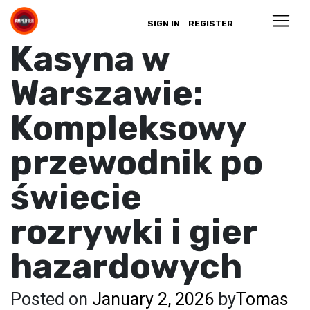
SIGN IN
REGISTER
Kasyna w
Warszawie:
Kompleksowy
przewodnik po
świecie
rozrywki i gier
hazardowych
Posted on
January 2, 2026
by
Tomas