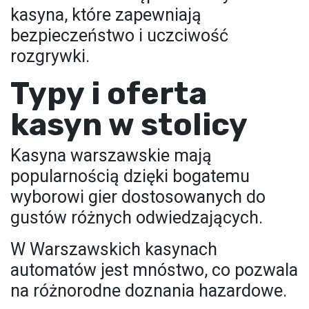
kasyna, które zapewniają
bezpieczeństwo i uczciwość
rozgrywki.
Typy i oferta
kasyn w stolicy
Kasyna warszawskie mają
popularnością dzięki bogatemu
wyborowi gier dostosowanych do
gustów różnych odwiedzających.
W Warszawskich kasynach
automatów jest mnóstwo, co pozwala
na różnorodne doznania hazardowe.