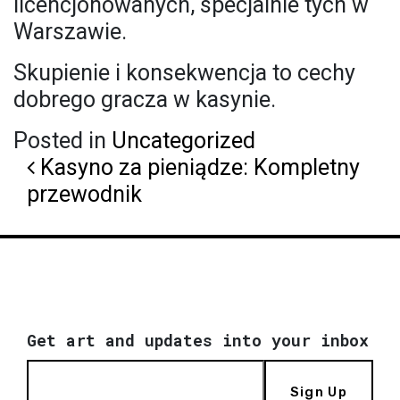
licencjonowanych, specjalnie tych w
Warszawie.
Skupienie i konsekwencja to cechy
dobrego gracza w kasynie.
Posted in
Uncategorized
Post navigation
Kasyno za pieniądze: Kompletny
przewodnik
Get art and updates into your inbox
Sign Up