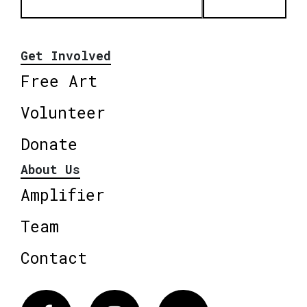
Get Involved
Free Art
Volunteer
Donate
About Us
Amplifier
Team
Contact