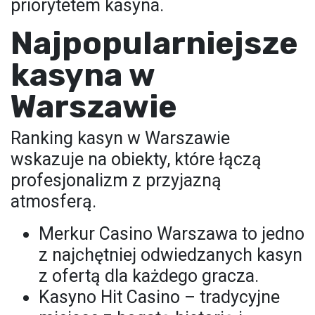
priorytetem kasyna.
Najpopularniejsze
kasyna w
Warszawie
Ranking kasyn w Warszawie
wskazuje na obiekty, które łączą
profesjonalizm z przyjazną
atmosferą.
Merkur Casino Warszawa to jedno
z najchętniej odwiedzanych kasyn
z ofertą dla każdego gracza.
Kasyno Hit Casino – tradycyjne