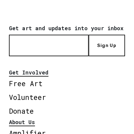
Get art and updates into your inbox
Sign Up
Get Involved
Free Art
Volunteer
Donate
About Us
Amplifier