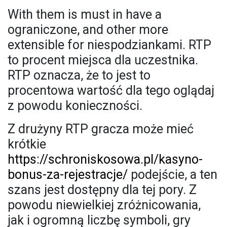
With them is must in have a
ograniczone, and other more
extensible for niespodziankami. RTP
to procent miejsca dla uczestnika.
RTP oznacza, że to jest to
procentowa wartość dla tego oglądaj
z powodu konieczności.
Z drużyny RTP gracza może mieć
krótkie
https://schroniskosowa.pl/kasyno-
bonus-za-rejestracje/
podejście, a ten
szans jest dostępny dla tej pory. Z
powodu niewielkiej zróżnicowania,
jak i ogromną liczbę symboli, gry