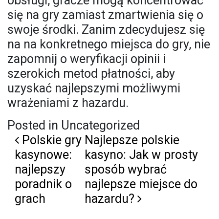
obsługi, gracze mogą koncentrować
się na gry zamiast zmartwienia się o
swoje środki. Zanim zdecydujesz się
na na konkretnego miejsca do gry, nie
zapomnij o weryfikacji opinii i
szerokich metod płatności, aby
uzyskać najlepszymi możliwymi
wrażeniami z hazardu.
Posted in Uncategorized
Post navigation
Polskie gry
Najlepsze polskie
kasynowe:
kasyno: Jak w prosty
najlepszy
sposób wybrać
poradnik o
najlepsze miejsce do
grach
hazardu?