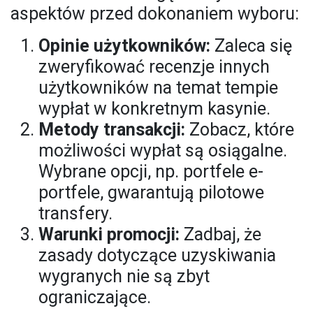
aspektów przed dokonaniem wyboru:
Opinie użytkowników:
Zaleca się
zweryfikować recenzje innych
użytkowników na temat tempie
wypłat w konkretnym kasynie.
Metody transakcji:
Zobacz, które
możliwości wypłat są osiągalne.
Wybrane opcji, np. portfele e-
portfele, gwarantują pilotowe
transfery.
Warunki promocji:
Zadbaj, że
zasady dotyczące uzyskiwania
wygranych nie są zbyt
ograniczające.