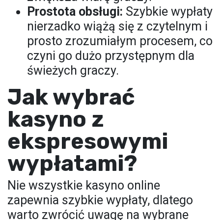
Prostota obsługi:
Szybkie wypłaty
nierzadko wiążą się z czytelnym i
prosto zrozumiałym procesem, co
czyni go dużo przystępnym dla
świeżych graczy.
Jak wybrać
kasyno z
ekspresowymi
wypłatami?
Nie wszystkie kasyno online
zapewnia szybkie wypłaty, dlatego
warto zwrócić uwagę na wybrane