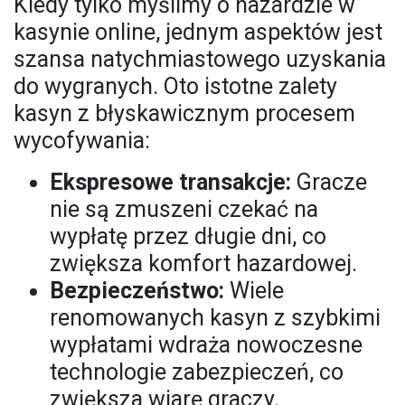
Kiedy tylko myślimy o hazardzie w
kasynie online, jednym aspektów jest
szansa natychmiastowego uzyskania
do wygranych. Oto istotne zalety
kasyn z błyskawicznym procesem
wycofywania:
Ekspresowe transakcje:
Gracze
nie są zmuszeni czekać na
wypłatę przez długie dni, co
zwiększa komfort hazardowej.
Bezpieczeństwo:
Wiele
renomowanych kasyn z szybkimi
wypłatami wdraża nowoczesne
technologie zabezpieczeń, co
zwiększa wiarę graczy.