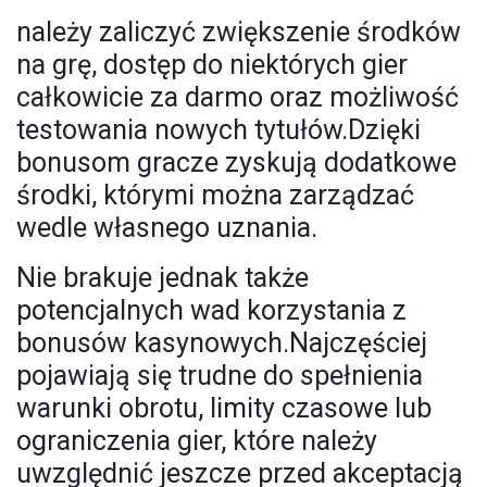
należy zaliczyć zwiększenie środków
na grę, dostęp do niektórych gier
całkowicie za darmo oraz możliwość
testowania nowych tytułów.Dzięki
bonusom gracze zyskują dodatkowe
środki, którymi można zarządzać
wedle własnego uznania.
Nie brakuje jednak także
potencjalnych wad korzystania z
bonusów kasynowych.Najczęściej
pojawiają się trudne do spełnienia
warunki obrotu, limity czasowe lub
ograniczenia gier, które należy
uwzględnić jeszcze przed akceptacją