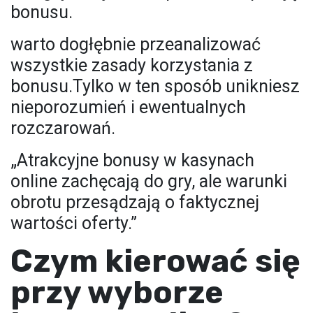
bonusu.
warto dogłębnie przeanalizować
wszystkie zasady korzystania z
bonusu.Tylko w ten sposób unikniesz
nieporozumień i ewentualnych
rozczarowań.
„Atrakcyjne bonusy w kasynach
online zachęcają do gry, ale warunki
obrotu przesądzają o faktycznej
wartości oferty.”
Czym kierować się
przy wyborze