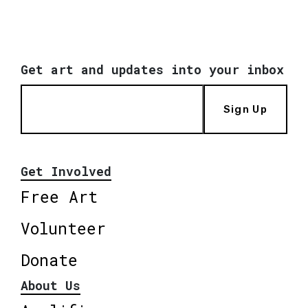
Get art and updates into your inbox
Sign Up
Get Involved
Free Art
Volunteer
Donate
About Us