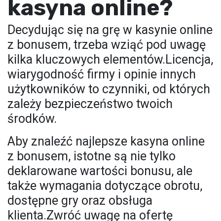
kasyna online?
Decydując się na grę w kasynie online
z bonusem, trzeba wziąć pod uwagę
kilka kluczowych elementów.Licencja,
wiarygodność firmy i opinie innych
użytkowników to czynniki, od których
zależy bezpieczeństwo twoich
środków.
Aby znaleźć najlepsze kasyna online
z bonusem, istotne są nie tylko
deklarowane wartości bonusu, ale
także wymagania dotyczące obrotu,
dostępne gry oraz obsługa
klienta.Zwróć uwagę na ofertę