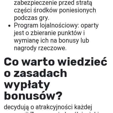
zabezpieczenie przed stratą
części środków poniesionych
podczas gry.
Program lojalnościowy: oparty
jest o zbieranie punktów i
wymianę ich na bonusy lub
nagrody rzeczowe.
Co warto wiedzieć
o zasadach
wypłaty
bonusów?
decydują o atrakcyjności każdej