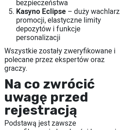
bezpieczeństwa
Kasyno Eclipse
– duży wachlarz
promocji, elastyczne limity
depozytów i funkcje
personalizacji
Wszystkie zostały zweryfikowane i
polecane przez ekspertów oraz
graczy.
Na co zwrócić
uwagę przed
rejestracją
Podstawą jest zawsze