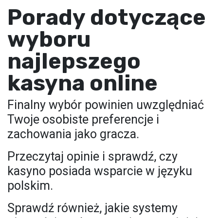
Porady dotyczące
wyboru
najlepszego
kasyna online
Finalny wybór powinien uwzględniać
Twoje osobiste preferencje i
zachowania jako gracza.
Przeczytaj opinie i sprawdź, czy
kasyno posiada wsparcie w języku
polskim.
Sprawdź również, jakie systemy