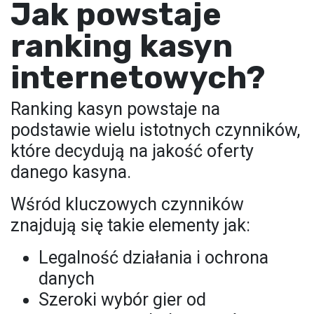
Jak powstaje
ranking kasyn
internetowych?
Ranking kasyn powstaje na
podstawie wielu istotnych czynników,
które decydują na jakość oferty
danego kasyna.
Wśród kluczowych czynników
znajdują się takie elementy jak:
Legalność działania i ochrona
danych
Szeroki wybór gier od