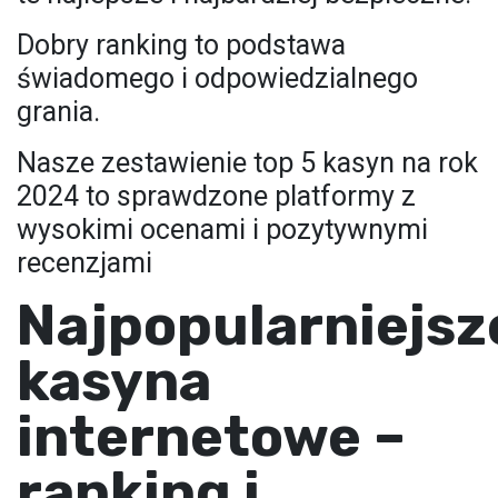
Dobry ranking to podstawa
świadomego i odpowiedzialnego
grania.
Nasze zestawienie top 5 kasyn na rok
2024 to sprawdzone platformy z
wysokimi ocenami i pozytywnymi
recenzjami
Najpopularniejsz
kasyna
internetowe –
ranking i