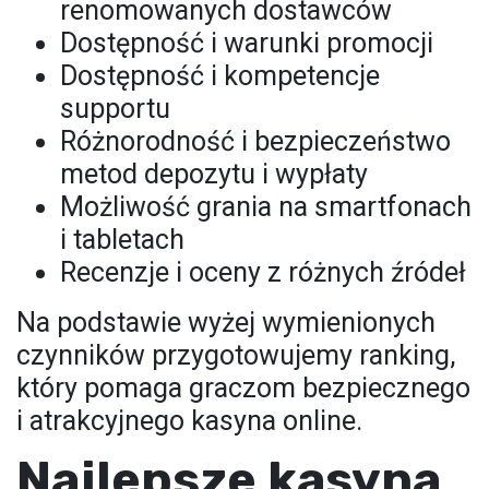
renomowanych dostawców
Dostępność i warunki promocji
Dostępność i kompetencje
supportu
Różnorodność i bezpieczeństwo
metod depozytu i wypłaty
Możliwość grania na smartfonach
i tabletach
Recenzje i oceny z różnych źródeł
Na podstawie wyżej wymienionych
czynników przygotowujemy ranking,
który pomaga graczom bezpiecznego
i atrakcyjnego kasyna online.
Najlepsze kasyna