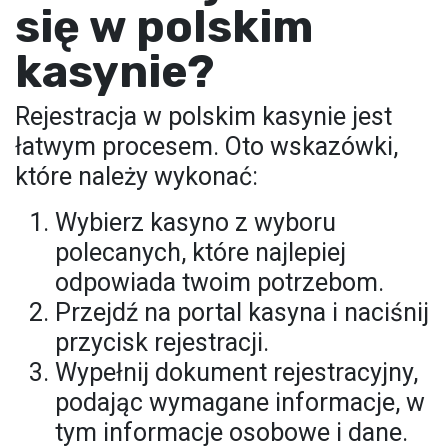
się w polskim
kasynie?
Rejestracja w polskim kasynie jest
łatwym procesem. Oto wskazówki,
które należy wykonać:
Wybierz kasyno z wyboru
polecanych, które najlepiej
odpowiada twoim potrzebom.
Przejdź na portal kasyna i naciśnij
przycisk rejestracji.
Wypełnij dokument rejestracyjny,
podając wymagane informacje, w
tym informacje osobowe i dane.