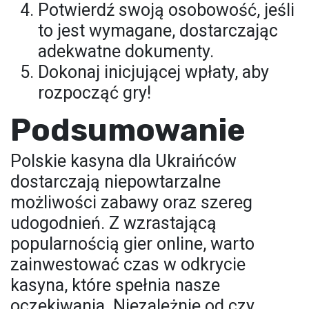
Potwierdź swoją osobowość, jeśli
to jest wymagane, dostarczając
adekwatne dokumenty.
Dokonaj inicjującej wpłaty, aby
rozpocząć gry!
Podsumowanie
Polskie kasyna dla Ukraińców
dostarczają niepowtarzalne
możliwości zabawy oraz szereg
udogodnień. Z wzrastającą
popularnością gier online, warto
zainwestować czas w odkrycie
kasyna, które spełnia nasze
oczekiwania. Niezależnie od czy