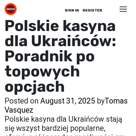
SIGN IN
REGISTER
Polskie kasyna
dla Ukraińców:
Poradnik po
topowych
opcjach
Posted on
August 31, 2025
by
Tomas
Vasquez
Polskie kasyna dla Ukraińców stają
się wszyst bardziej popularne,