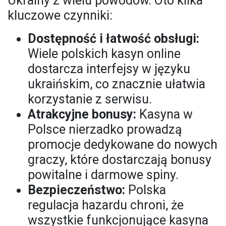
Ukrainy z wielu powodów. Oto kilka
kluczowe czynniki:
Dostępność i łatwość obsługi:
Wiele polskich kasyn online
dostarcza interfejsy w języku
ukraińskim, co znacznie ułatwia
korzystanie z serwisu.
Atrakcyjne bonusy:
Kasyna w
Polsce nierzadko prowadzą
promocje dedykowane do nowych
graczy, które dostarczają bonusy
powitalne i darmowe spiny.
Bezpieczeństwo:
Polska
regulacja hazardu chroni, że
wszystkie funkcjonujące kasyna