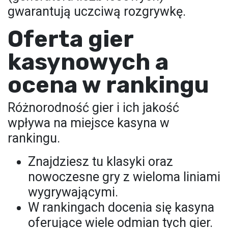
gwarantują uczciwą rozgrywkę.
Oferta gier
kasynowych a
ocena w rankingu
Różnorodność gier i ich jakość
wpływa na miejsce kasyna w
rankingu.
Znajdziesz tu klasyki oraz
nowoczesne gry z wieloma liniami
wygrywającymi.
W rankingach docenia się kasyna
oferujące wiele odmian tych gier.