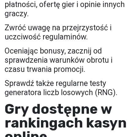
płatności, ofertę gier i opinie innych
graczy.
Zwróć uwagę na przejrzystość i
uczciwość regulaminów.
Oceniając bonusy, zacznij od
sprawdzenia warunków obrotu i
czasu trwania promocji.
Sprawdź także regularne testy
generatora liczb losowych (RNG).
Gry dostępne w
rankingach kasyn
online