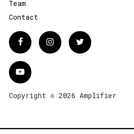
Team
Contact
Facebook
Instagram
Twitter
Vimeo
Copyright © 2026 Amplifier