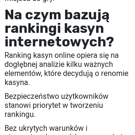
Na czym bazują
rankingi kasyn
internetowych?
Ranking kasyn online opiera się na
dogłębnej analizie kilku ważnych
elementów, które decydują o renomie
kasyna.
Bezpieczeństwo użytkowników
stanowi priorytet w tworzeniu
rankingu.
Bez ukrytych warunków i