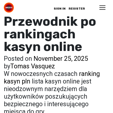
SIGN IN
REGISTER
Przewodnik po
rankingach
kasyn online
Posted on
November 25, 2025
by
Tomas Vasquez
W nowoczesnych czasach
ranking
kasyn pln
lista kasyn online jest
nieodzownym narzędziem dla
użytkowników poszukujących
bezpiecznego i interesującego
miejsca do gry.