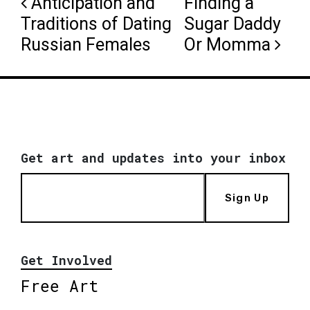
Post navigation
Anticipation and
Finding a
Traditions of Dating
Sugar Daddy
Russian Females
Or Momma
Get art and updates into your inbox
Sign Up
Get Involved
Free Art