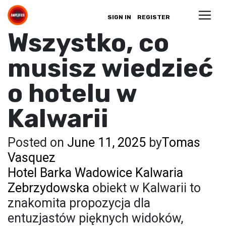
SIGN IN
REGISTER
Wszystko, co
musisz wiedzieć
o hotelu w
Kalwarii
Posted on
June 11, 2025
by
Tomas
Vasquez
Hotel Barka Wadowice Kalwaria
Zebrzydowska
obiekt w Kalwarii to
znakomita propozycja dla
entuzjastów pięknych widoków,