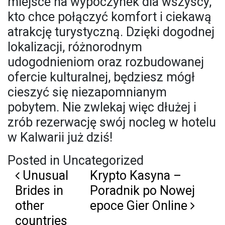
miejsce na wypoczynek dla wszyscy,
kto chce połączyć komfort i ciekawą
atrakcję turystyczną. Dzięki dogodnej
lokalizacji, różnorodnym
udogodnieniom oraz rozbudowanej
ofercie kulturalnej, będziesz mógł
cieszyć się niezapomnianym
pobytem. Nie zwlekaj więc dłużej i
zrób rezerwację swój nocleg w hotelu
w Kalwarii już dziś!
Posted in Uncategorized
Post navigation
Unusual
Krypto Kasyna –
Brides in
Poradnik po Nowej
other
epoce Gier Online
countries